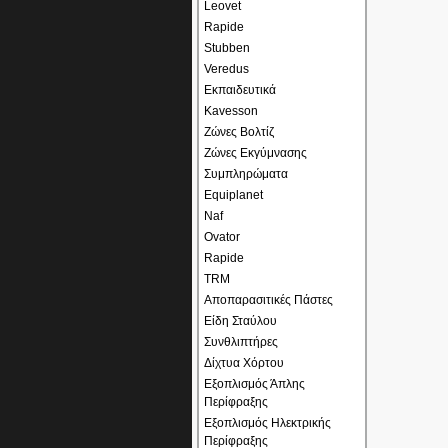
Leovet
Rapide
Stubben
Veredus
Εκπαιδευτικά
Kavesson
Ζώνες Βολτίζ
Ζώνες Εκγύμνασης
Συμπληρώματα
Equiplanet
Naf
Ovator
Rapide
TRM
Αποπαρασιτικές Πάστες
Είδη Σταύλου
Συνθλιπτήρες
Δίχτυα Χόρτου
Εξοπλισμός Άπλης
Περίφραξης
Εξοπλισμός Ηλεκτρικής
Περίφραξης