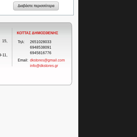
Διαβάστε περισσότερα
ΚΟΤΤΑΣ ΔΗΜΟΣΘΕΝΗΣ
 15,
Τηλ:
2651028033
6948538091
6945816776
-11,
Email:
dkstores@gmail.com
info@dkstores.gr