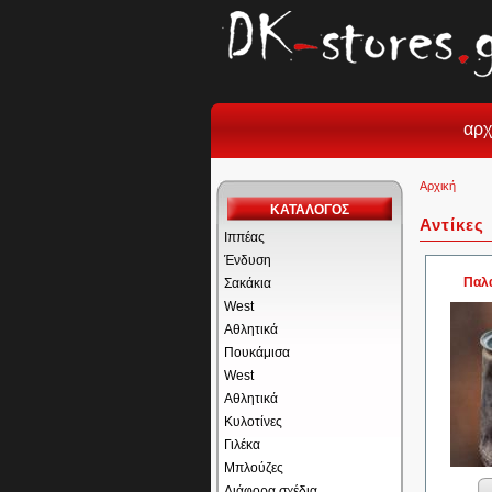
αρχ
Αρχική
ΚΑΤΑΛΟΓΟΣ
Αντίκες
Ιππέας
Ένδυση
Παλα
Σακάκια
West
Αθλητικά
Πουκάμισα
West
Αθλητικά
Κυλοτίνες
Γιλέκα
Μπλούζες
Διάφορα σχέδια