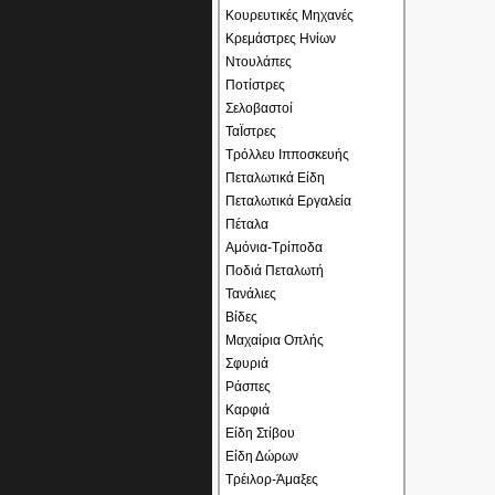
Κουρευτικές Μηχανές
Κρεμάστρες Ηνίων
Ντουλάπες
Ποτίστρες
Σελοβαστοί
ΤαΪστρες
Τρόλλευ Ιπποσκευής
Πεταλωτικά Είδη
Πεταλωτικά Εργαλεία
Πέταλα
Αμόνια-Τρίποδα
Ποδιά Πεταλωτή
Τανάλιες
Βίδες
Μαχαίρια Οπλής
Σφυριά
Ράσπες
Καρφιά
Είδη Στίβου
Είδη Δώρων
Τρέιλορ-Άμαξες