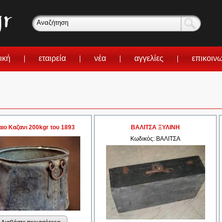
ική
εταιρεία
νέα
αγγελίες
επικοιν
ιο Καζανι 200kgr του 1893
ΒΑΛΙΤΣΑ ΞΥΛΙΝΗ
Κωδικός: ΒΑΛΙΤΣΑ