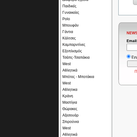
Παιδικές
Γυναικείες
Polo
Μπουφάν
Γάντια
NEWS
Κάλτσες
Email
Καμπαρντίνες
Εξοπλισμός
Εγ
Τσάπς-Τσαπάκια
West
Αθλητικά
Π
Μπότες - Μποτάκια
West
Αθλητικα
Κράνη
Μαστίγια
Θώρακες
Αξεσουάρ
Σπιρούνια
West
Αθλητικά