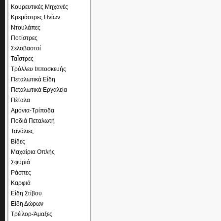
Κουρευτικές Μηχανές
Κρεμάστρες Ηνίων
Ντουλάπες
Ποτίστρες
Σελοβαστοί
ΤαΪστρες
Τρόλλευ Ιπποσκευής
Πεταλωτικά Είδη
Πεταλωτικά Εργαλεία
Πέταλα
Αμόνια-Τρίποδα
Ποδιά Πεταλωτή
Τανάλιες
Βίδες
Μαχαίρια Οπλής
Σφυριά
Ράσπες
Καρφιά
Είδη Στίβου
Είδη Δώρων
Τρέιλορ-Άμαξες