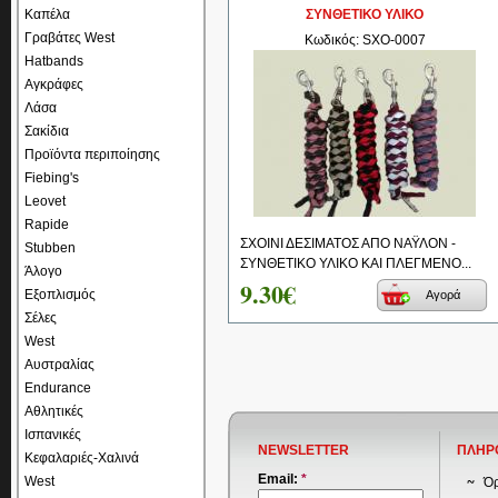
Καπέλα
ΣΥΝΘΕΤΙΚΟ ΥΛΙΚΟ
Γραβάτες West
Κωδικός: SXO-0007
Hatbands
Αγκράφες
Λάσα
Σακίδια
Προϊόντα περιποίησης
Fiebing's
Leovet
Rapide
ΣΧΟΙΝΙ ΔΕΣΙΜΑΤΟΣ ΑΠΟ ΝΑΫΛΟΝ -
Stubben
ΣΥΝΘΕΤΙΚΟ ΥΛΙΚΟ ΚΑΙ ΠΛΕΓΜΕΝΟ...
Άλογο
9.30€
Εξοπλισμός
Αγορά
Σέλες
West
Αυστραλίας
Endurance
Αθλητικές
Ισπανικές
NEWSLETTER
ΠΛΗΡ
Κεφαλαριές-Χαλινά
Email:
*
West
Όρ