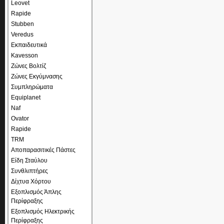
Leovet
Rapide
Stubben
Veredus
Εκπαιδευτικά
Kavesson
Ζώνες Βολτίζ
Ζώνες Εκγύμνασης
Συμπληρώματα
Equiplanet
Naf
Ovator
Rapide
TRM
Αποπαρασιτικές Πάστες
Είδη Σταύλου
Συνθλιπτήρες
Δίχτυα Χόρτου
Εξοπλισμός Άπλης
Περίφραξης
Εξοπλισμός Ηλεκτρικής
Περίφραξης