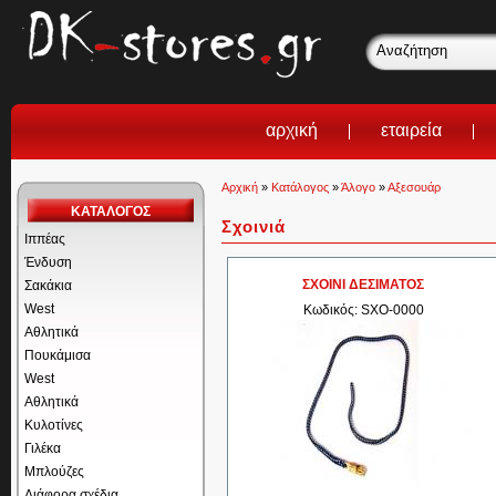
αρχική
εταιρεία
Αρχική
»
Κατάλογος
»
Άλογο
»
Αξεσουάρ
ΚΑΤΑΛΟΓΟΣ
Σχοινιά
Ιππέας
Ένδυση
ΣΧΟΙΝΙ ΔΕΣΙΜΑΤΟΣ
Σακάκια
West
Κωδικός: SXO-0000
Αθλητικά
Πουκάμισα
West
Αθλητικά
Κυλοτίνες
Γιλέκα
Μπλούζες
Διάφορα σχέδια