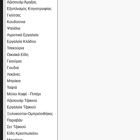
Αξεσουάρ Άμαξας
Εξοπλισμός Κτηνοτροφίας
Γκλίτσες
Κουδούνια
Ψαλίδια
Αγροτικά Εργαλεία
Εργαλεία Κλάδου
Τσεκούρια
Οικιακά Είδη
Γκιούμια
Γουδιά
Λεκάνες
Μπρίκια
Ταψιά
Μύλοι Καφέ - Πιπέρι
Αξεσουάρ Τζακιού
Εργαλεία Τζακιού
Ξυλοκούτια-Ομπρελοθήκες
Παραβάν
Σετ Τζακιού
Είδη Κρεοπωλείου