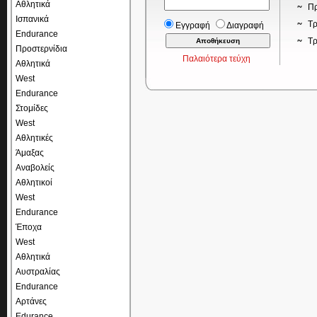
Αθλητικά
Πρ
Ισπανικά
Τρ
Εγγραφή
Διαγραφή
Endurance
Τ
Προστερνίδια
Παλαιότερα τεύχη
Αθλητικά
West
Endurance
Στομίδες
West
Αθλητικές
Άμαξας
Αναβολείς
Αθλητικοί
West
Endurance
Έποχα
West
Αθλητικά
Αυστραλίας
Endurance
Αρτάνες
Edurance