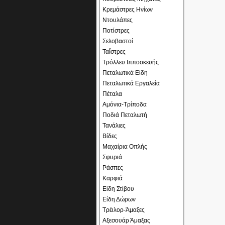
Κρεμάστρες Ηνίων
Ντουλάπες
Ποτίστρες
Σελοβαστοί
ΤαΪστρες
Τρόλλευ Ιπποσκευής
Πεταλωτικά Είδη
Πεταλωτικά Εργαλεία
Πέταλα
Αμόνια-Τρίποδα
Ποδιά Πεταλωτή
Τανάλιες
Βίδες
Μαχαίρια Οπλής
Σφυριά
Ράσπες
Καρφιά
Είδη Στίβου
Είδη Δώρων
Τρέιλορ-Άμαξες
Αξεσουάρ Άμαξας