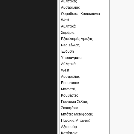
Αθλητικές
Αυστραλίας
Ουροδέτες- Κουσκούνια
West
Αθλητικά
Σαμάρια
Εξοπλισμός Άμαξας
Pad Σέλλας
Ένδυση
Υποσάγματα
Αθλητικά
West
Αυστραλίας
Endurance
Μπαντάζ
Κουβέρτες
Γουνάκια Σέλλας
Σκουφάκια
Μπότες Μεταφοράς
Πανάκια Μπαντάζ
Αξεσουάρ
Καπίστρια