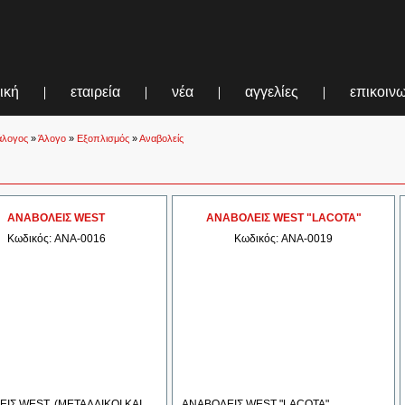
ική
εταιρεία
νέα
αγγελίες
επικοιν
άλογος
»
Άλογο
»
Εξοπλισμός
»
Αναβολείς
ΑΝΑΒΟΛΕΙΣ WEST
ΑΝΑΒΟΛΕΙΣ WEST "LACOTA"
Κωδικός: ANA-0016
Κωδικός: ANA-0019
ΙΣ WEST. (ΜΕΤΑΛΛΙΚΟΙ ΚΑΙ
ΑΝΑΒΟΛΕΙΣ WEST "LACOTA".