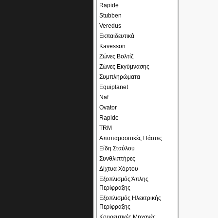
Rapide
Stubben
Veredus
Εκπαιδευτικά
Kavesson
Ζώνες Βολτίζ
Ζώνες Εκγύμνασης
Συμπληρώματα
Equiplanet
Naf
Ovator
Rapide
TRM
Αποπαρασιτικές Πάστες
Είδη Σταύλου
Συνθλιπτήρες
Δίχτυα Χόρτου
Εξοπλισμός Άπλης
Περίφραξης
Εξοπλισμός Ηλεκτρικής
Περίφραξης
Κουρευτικές Μηχανές