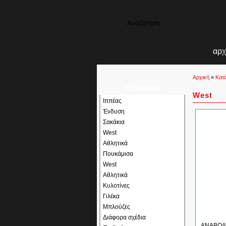
αρχ
Αρχική
»
Κατ
ΚΑΤΑΛΟΓΟΣ
West
Ιππέας
Ένδυση
Σακάκια
West
Αθλητικά
Πουκάμισα
West
Αθλητικά
Κυλοτίνες
Γιλέκα
Μπλούζες
Διάφορα σχέδια
ΑΝΑΒΟΛΕ