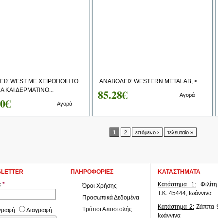
ΕΙΣ WEST ΜΕ ΧΕΙΡΟΠΟΙΗΤΟ
ΑΝΑΒΟΛΕΙΣ WESTERN METALAB, <
Α ΚΑΙ ΔΕΡΜΑΤΙΝΟ...
85.28€
Αγορά
00€
Αγορά
1
2
επόμενο ›
τελευταίο »
LETTER
ΠΛΗΡΟΦΟΡΙΕΣ
ΚΑΤΑΣΤΗΜΑΤΑ
:
*
Κατάστημα 1:
Φιλίτη
Όροι Χρήσης
Τ.Κ. 45444, Ιωάννινα
Προσωπικά Δεδομένα
Κατάστημα 2:
Ζάππα 9
Τρόποι Αποστολής
γραφή
Διαγραφή
Ιωάννινα