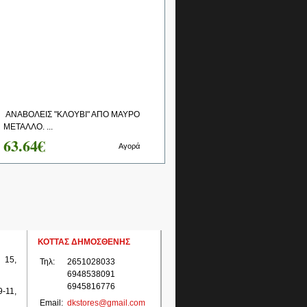
ΑΝΑΒΟΛΕΙΣ "ΚΛΟΥΒΙ" ΑΠΟ ΜΑΥΡΟ
ΜΕΤΑΛΛΟ. ...
63.64€
Αγορά
ΚΟΤΤΑΣ ΔΗΜΟΣΘΕΝΗΣ
 15,
Τηλ:
2651028033
6948538091
6945816776
-11,
Email:
dkstores@gmail.com