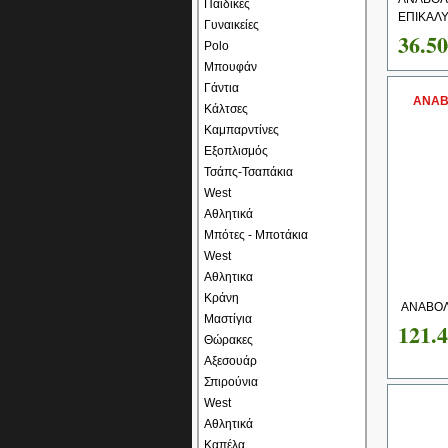
Παιδικές
ΕΠΙΚΑΛΥ
Γυναικείες
36.5
Polo
Μπουφάν
Γάντια
ΑΝΑΒ
Κάλτσες
Καμπαρντίνες
Εξοπλισμός
Τσάπς-Τσαπάκια
West
Αθλητικά
Μπότες - Μποτάκια
West
Αθλητικα
Κράνη
ΑΝΑΒΟΛ
Μαστίγια
121.
Θώρακες
Αξεσουάρ
Σπιρούνια
West
Αθλητικά
Καπέλα