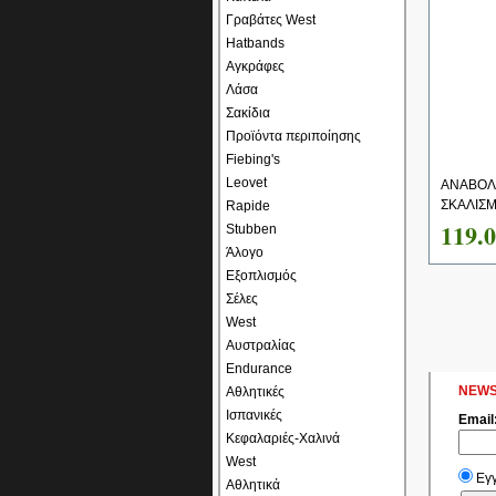
Γραβάτες West
Hatbands
Αγκράφες
Λάσα
Σακίδια
Προϊόντα περιποίησης
Fiebing's
Leovet
ΑΝΑΒΟΛ
ΣΚΑΛΙΣΜ
Rapide
119.
Stubben
Άλογο
Εξοπλισμός
Σέλες
West
Αυστραλίας
Endurance
NEWS
Αθλητικές
Ισπανικές
Email
Κεφαλαριές-Χαλινά
West
Εγ
Αθλητικά