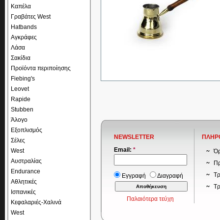
Καπέλα
Γραβάτες West
Hatbands
Αγκράφες
Λάσα
Σακίδια
Προϊόντα περιποίησης
Fiebing's
Leovet
Rapide
Stubben
Άλογο
Εξοπλισμός
NEWSLETTER
ΠΛΗΡ
Σέλες
Email:
*
West
Όρ
Αυστραλίας
Πρ
Endurance
Τρ
Εγγραφή
Διαγραφή
Αθλητικές
Τ
Ισπανικές
Παλαιότερα τεύχη
Κεφαλαριές-Χαλινά
West