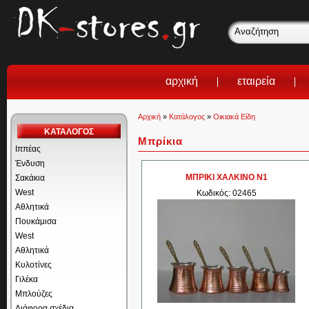
αρχική
εταιρεία
Αρχική
»
Κατάλογος
»
Οικιακά Είδη
ΚΑΤΑΛΟΓΟΣ
Μπρίκια
Ιππέας
Ένδυση
ΜΠΡΙΚΙ ΧΑΛΚΙΝΟ Ν1
Σακάκια
West
Κωδικός: 02465
Αθλητικά
Πουκάμισα
West
Αθλητικά
Κυλοτίνες
Γιλέκα
Μπλούζες
Διάφορα σχέδια