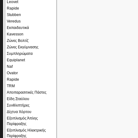
Leovet
Rapide
Stubben
Veredus
Εκπαιδευτικά
Kavesson
Ζώνες Βολτίζ
Ζώνες Εκγύμνασης
Συμπληρώματα
Equiplanet
Naf
Ovator
Rapide
TRM
Αποπαρασιτικές Πάστες
Είδη Σταύλου
Συνθλιπτήρες
Δίχτυα Χόρτου
Εξοπλισμός Άπλης
Περίφραξης
Εξοπλισμός Ηλεκτρικής
Περίφραξης