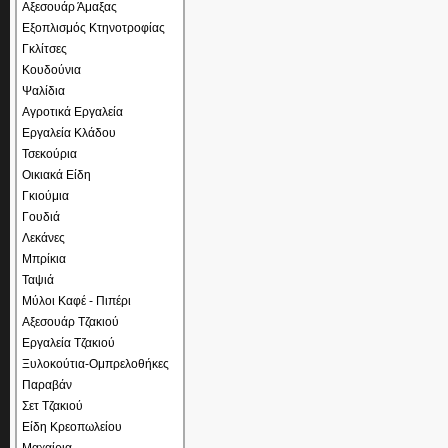
Αξεσουάρ Άμαξας
Εξοπλισμός Κτηνοτροφίας
Γκλίτσες
Κουδούνια
Ψαλίδια
Αγροτικά Εργαλεία
Εργαλεία Κλάδου
Τσεκούρια
Οικιακά Είδη
Γκιούμια
Γουδιά
Λεκάνες
Μπρίκια
Ταψιά
Μύλοι Καφέ - Πιπέρι
Αξεσουάρ Τζακιού
Εργαλεία Τζακιού
Ξυλοκούτια-Ομπρελοθήκες
Παραβάν
Σετ Τζακιού
Είδη Κρεοπωλείου