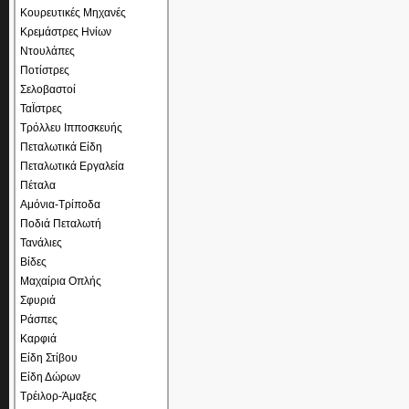
Κουρευτικές Μηχανές
Κρεμάστρες Ηνίων
Ντουλάπες
Ποτίστρες
Σελοβαστοί
ΤαΪστρες
Τρόλλευ Ιπποσκευής
Πεταλωτικά Είδη
Πεταλωτικά Εργαλεία
Πέταλα
Αμόνια-Τρίποδα
Ποδιά Πεταλωτή
Τανάλιες
Βίδες
Μαχαίρια Οπλής
Σφυριά
Ράσπες
Καρφιά
Είδη Στίβου
Είδη Δώρων
Τρέιλορ-Άμαξες