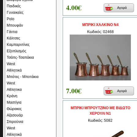
4.00€
Παιδικές
Αγορά
Γυναικείες
Polo
ΜΠΡΙΚΙ ΧΑΛΚΙΝΟ Ν4
Μπουφάν
Γάντια
Κωδικός: 02468
Κάλτσες
Καμπαρντίνες
Εξοπλισμός
Τσάπς-Τσαπάκια
West
Αθλητικά
Μπότες - Μποτάκια
West
7.00€
Αθλητικα
Αγορά
Κράνη
Μαστίγια
ΜΠΡΙΚΙ ΜΠΡΟΥΤΖΙΝΟ ΜΕ ΒΙΔΩΤΟ
Θώρακες
ΧΕΡΟΥΛΙ Ν1
Αξεσουάρ
Κωδικός: 5082
Σπιρούνια
West
Αθλητικά