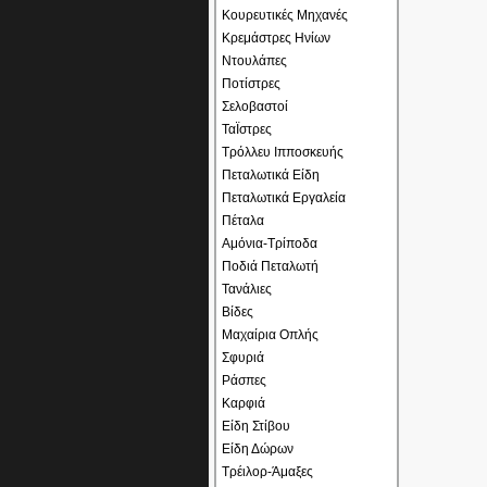
Κουρευτικές Μηχανές
Κρεμάστρες Ηνίων
Ντουλάπες
Ποτίστρες
Σελοβαστοί
ΤαΪστρες
Τρόλλευ Ιπποσκευής
Πεταλωτικά Είδη
Πεταλωτικά Εργαλεία
Πέταλα
Αμόνια-Τρίποδα
Ποδιά Πεταλωτή
Τανάλιες
Βίδες
Μαχαίρια Οπλής
Σφυριά
Ράσπες
Καρφιά
Είδη Στίβου
Είδη Δώρων
Τρέιλορ-Άμαξες