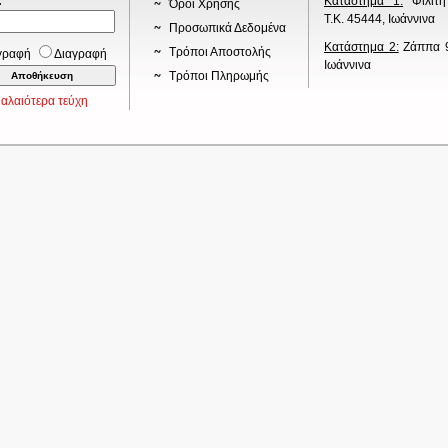
:
*
Κατάστημα 1:
Φιλίτη
Όροι Χρήσης
Τ.Κ. 45444, Ιωάννινα
Προσωπικά Δεδομένα
Κατάστημα 2:
Ζάππα 9
Τρόποι Αποστολής
γραφή
Διαγραφή
Ιωάννινα
Τρόποι Πληρωμής
αλαιότερα τεύχη