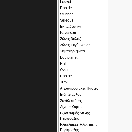
Leovet
Rapide
Stubben
Veredus
Εκπαιδευτικά
Kavesson
Ζώνες Βολτίζ
Ζώνες Εκγύμνασης
Συμπληρώματα
Equiplanet
Naf
Ovator
Rapide
TRM
Αποπαρασιτικές Πάστες
Είδη Σταύλου
Συνθλιπτήρες
Δίχτυα Χόρτου
Εξοπλισμός Άπλης
Περίφραξης
Εξοπλισμός Ηλεκτρικής
Περίφραξης