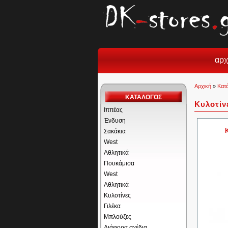
αρχ
Αρχική
»
Κατ
ΚΑΤΑΛΟΓΟΣ
Κυλοτίν
Ιππέας
Ένδυση
Σακάκια
West
Αθλητικά
Πουκάμισα
West
Αθλητικά
Κυλοτίνες
Γιλέκα
Μπλούζες
Διάφορα σχέδια