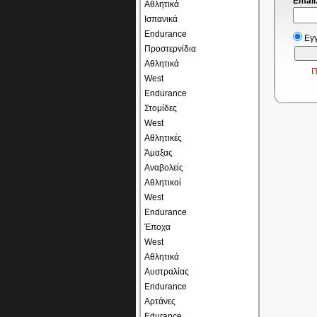
Email
Αθλητικά
Ισπανικά
Endurance
Εγ
Προστερνίδια
Αθλητικά
Π
West
Endurance
Στομίδες
West
Αθλητικές
Άμαξας
Αναβολείς
Αθλητικοί
West
Endurance
Έποχα
West
Αθλητικά
Αυστραλίας
Endurance
Αρτάνες
Edurance