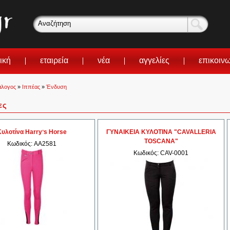
ική
εταιρεία
νέα
αγγελίες
επικοιν
άλογος
»
Ιππέας
»
Ένδυση
ες
Κυλοτίνα Harryʼs Horse
ΓΥΝΑΙΚΕΙΑ ΚΥΛΟΤΙΝΑ "CAVALLERIA
TOSCANA"
Κωδικός: AA2581
Κωδικός: CAV-0001