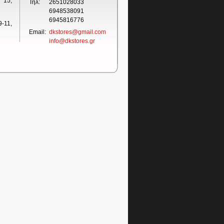
 15,
Τηλ:
2651028033
6948538091
6945816776
-11,
Email:
dkstores@gmail.com
info@dkstores.gr