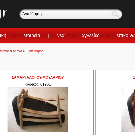
ική
εταιρεία
νέα
αγγελίες
επικοιν
άλογος
»
Άλογο
»
Εξοπλισμός
ΣΑΜΑΡΙ ΑΛΟΓΟΥ-ΜΟΥΛΑΡΙΟΥ
Κωδικός: 01961