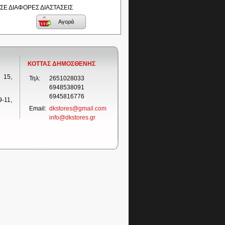
ΣΕ ΔΙΑΦΟΡΕΣ ΔΙΑΣΤΑΣΕΙΣ
Αγορά
ΚΟΤΤΑΣ ΔΗΜΟΣΘΕΝΗΣ
 15,
Τηλ:
2651028033
6948538091
6945816776
-11,
Email:
dkstores@gmail.com
info@dkstores.gr