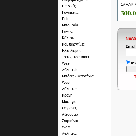
ΣΑΜΑΡΙ 
Παιδικές
300.
Γυναικείες
Polo
Μπουφάν
Γάντια
Κάλτσες
NEWS
Καμπαρντίνες
Email
Εξοπλισμός
Τσάπς-Τσαπάκια
Εγ
West
Αθλητικά
Μπότες - Μποτάκια
Π
West
Αθλητικα
Κράνη
Μαστίγια
Θώρακες
Αξεσουάρ
Σπιρούνια
West
Αθλητικά