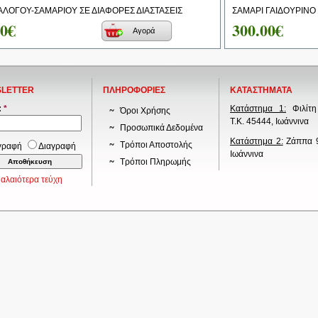
ΑΛΟΓΟΥ-ΣΑΜΑΡΙΟΥ ΣΕ ΔΙΑΦΟΡΕΣ ΔΙΑΣΤΑΣΕΙΣ
ΣΑΜΑΡΙ ΓΑΙΔΟΥΡΙΝΟ 
00€
300.00€
Αγορά
LETTER
ΠΛΗΡΟΦΟΡΙΕΣ
ΚΑΤΑΣΤΗΜΑΤΑ
:
*
Κατάστημα 1:
Φιλίτη
Όροι Χρήσης
Τ.Κ. 45444, Ιωάννινα
Προσωπικά Δεδομένα
Κατάστημα 2:
Ζάππα 9
Τρόποι Αποστολής
γραφή
Διαγραφή
Ιωάννινα
Τρόποι Πληρωμής
αλαιότερα τεύχη