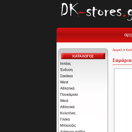
αρχ
Αρχική
»
Κατ
ΚΑΤΑΛΟΓΟΣ
Σαμάρια
Ιππέας
Ένδυση
Σακάκια
West
Αθλητικά
Πουκάμισα
West
Αθλητικά
Κυλοτίνες
Γιλέκα
Μπλούζες
Διάφορα σχέδια