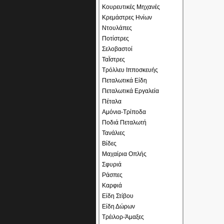
Κουρευτικές Μηχανές
Κρεμάστρες Ηνίων
Ντουλάπες
Ποτίστρες
Σελοβαστοί
ΤαΪστρες
Τρόλλευ Ιπποσκευής
Πεταλωτικά Είδη
Πεταλωτικά Εργαλεία
Πέταλα
Αμόνια-Τρίποδα
Ποδιά Πεταλωτή
Τανάλιες
Βίδες
Μαχαίρια Οπλής
Σφυριά
Ράσπες
Καρφιά
Είδη Στίβου
Είδη Δώρων
Τρέιλορ-Άμαξες