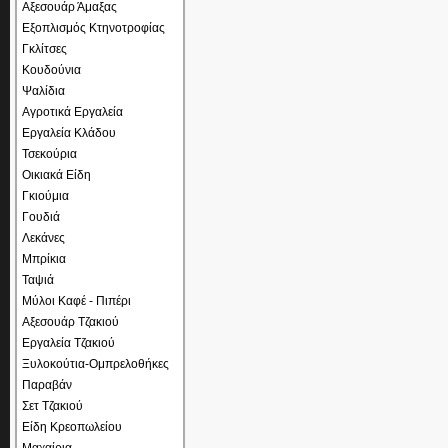
Αξεσουάρ Άμαξας
Εξοπλισμός Κτηνοτροφίας
Γκλίτσες
Κουδούνια
Ψαλίδια
Αγροτικά Εργαλεία
Εργαλεία Κλάδου
Τσεκούρια
Οικιακά Είδη
Γκιούμια
Γουδιά
Λεκάνες
Μπρίκια
Ταψιά
Μύλοι Καφέ - Πιπέρι
Αξεσουάρ Τζακιού
Εργαλεία Τζακιού
Ξυλοκούτια-Ομπρελοθήκες
Παραβάν
Σετ Τζακιού
Είδη Κρεοπωλείου