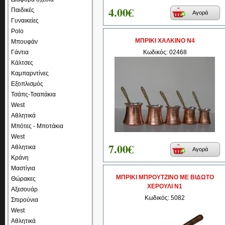
4.00€
Παιδικές
Αγορά
Γυναικείες
Polo
ΜΠΡΙΚΙ ΧΑΛΚΙΝΟ Ν4
Μπουφάν
Γάντια
Κωδικός: 02468
Κάλτσες
Καμπαρντίνες
Εξοπλισμός
Τσάπς-Τσαπάκια
West
Αθλητικά
Μπότες - Μποτάκια
West
7.00€
Αθλητικα
Αγορά
Κράνη
Μαστίγια
ΜΠΡΙΚΙ ΜΠΡΟΥΤΖΙΝΟ ΜΕ ΒΙΔΩΤΟ
Θώρακες
ΧΕΡΟΥΛΙ Ν1
Αξεσουάρ
Κωδικός: 5082
Σπιρούνια
West
Αθλητικά