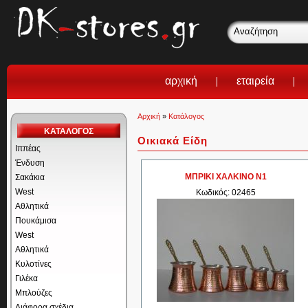
αρχική
εταιρεία
Αρχική
»
Κατάλογος
ΚΑΤΑΛΟΓΟΣ
Οικιακά Είδη
Ιππέας
Ένδυση
ΜΠΡΙΚΙ ΧΑΛΚΙΝΟ Ν1
Σακάκια
West
Κωδικός: 02465
Αθλητικά
Πουκάμισα
West
Αθλητικά
Κυλοτίνες
Γιλέκα
Μπλούζες
Διάφορα σχέδια