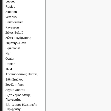
Leovet
Rapide
Stubben
Veredus
Εκπαιδευτικά
Kavesson
Ζώνες Βολτίζ
Ζώνες Εκγύμνασης
Συμπληρώματα
Equiplanet
Naf
Ovator
Rapide
TRM
Αποπαρασιτικές Πάστες
Είδη Σταύλου
Συνθλιπτήρες
Δίχτυα Χόρτου
Εξοπλισμός Άπλης
Περίφραξης
Εξοπλισμός Ηλεκτρικής
Περίφραξης