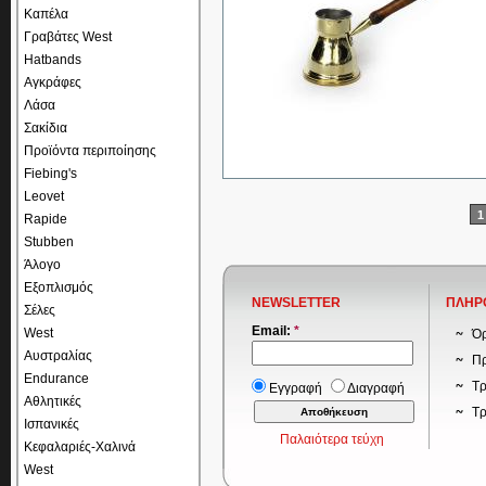
Καπέλα
Γραβάτες West
Hatbands
Αγκράφες
Λάσα
Σακίδια
Προϊόντα περιποίησης
Fiebing's
Leovet
1
Rapide
Stubben
Άλογο
Εξοπλισμός
NEWSLETTER
ΠΛΗΡ
Σέλες
Email:
*
West
Όρ
Αυστραλίας
Πρ
Endurance
Τρ
Εγγραφή
Διαγραφή
Αθλητικές
Τ
Ισπανικές
Παλαιότερα τεύχη
Κεφαλαριές-Χαλινά
West