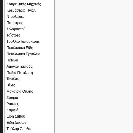
Κουρευτικές Μηχανές
Κρεμάστρες Ηνίων
Ντουλάπες
Ποτίστρες
Σελοβαστοί
ΤαΪστρες
Τρόλλευ Ιπποσκευής
Πεταλωτικά Είδη
Πεταλωτικά Εργαλεία
Πέταλα
Αμόνια-Τρίποδα
Ποδιά Πεταλωτή
Τανάλιες
Βίδες
Μαχαίρια Οπλής
Σφυριά
Ράσπες
Καρφιά
Είδη Στίβου
Είδη Δώρων
Τρέιλορ-Άμαξες