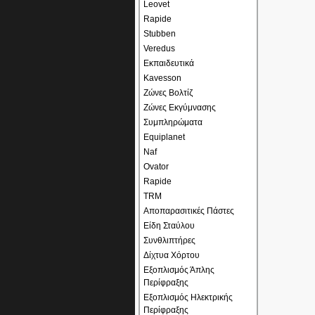
Leovet
Rapide
Stubben
Veredus
Εκπαιδευτικά
Kavesson
Ζώνες Βολτίζ
Ζώνες Εκγύμνασης
Συμπληρώματα
Equiplanet
Naf
Ovator
Rapide
TRM
Αποπαρασιτικές Πάστες
Είδη Σταύλου
Συνθλιπτήρες
Δίχτυα Χόρτου
Εξοπλισμός Άπλης
Περίφραξης
Εξοπλισμός Ηλεκτρικής
Περίφραξης