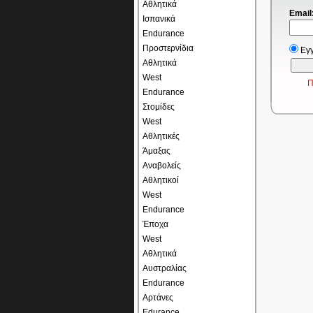
Αθλητικά
Email
Ισπανικά
Endurance
Προστερνίδια
Εγ
Αθλητικά
West
Π
Endurance
Στομίδες
West
Αθλητικές
Άμαξας
Αναβολείς
Αθλητικοί
West
Endurance
Έποχα
West
Αθλητικά
Αυστραλίας
Endurance
Αρτάνες
Edurance