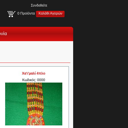
Συνδεθείτε
0
Προϊόντα
Καλάθι Αγορών
ωνία
Χα'ι'μαλί 4πλο
Κωδικός: 0000