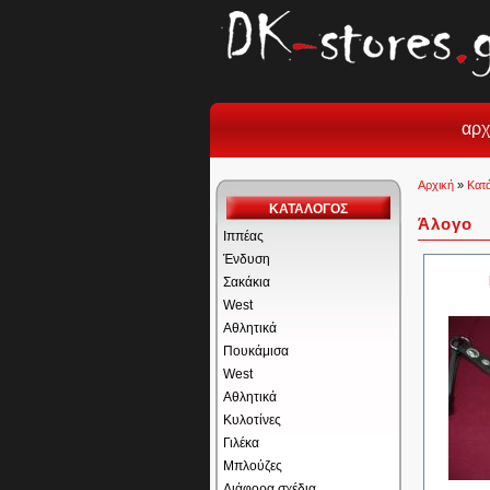
αρχ
Αρχική
»
Κατ
ΚΑΤΑΛΟΓΟΣ
Άλογο
Ιππέας
Ένδυση
Σακάκια
West
Αθλητικά
Πουκάμισα
West
Αθλητικά
Κυλοτίνες
Γιλέκα
Μπλούζες
Διάφορα σχέδια