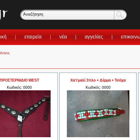
ική
εταιρεία
νέα
αγγελίες
επικοιν
άλογος
ΠΡΟΣΤΕΡΝΙΔΙΟ WEST
Χα'ι'μαλί 3πλο + Δέρμα + Τσόχα
Κωδικός: 0000
Κωδικός: 0000