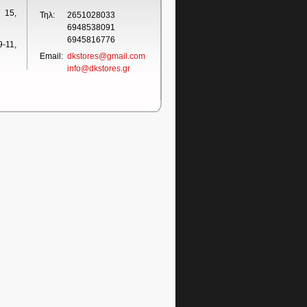
 15,
Τηλ:
2651028033
6948538091
6945816776
-11,
Email:
dkstores@gmail.com
info@dkstores.gr