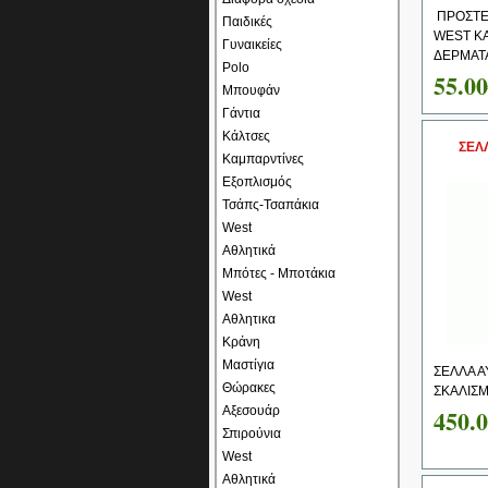
ΠΡΟΣΤΕ
Παιδικές
WEST Κ
Γυναικείες
ΔΕΡΜΑΤΑ
Polo
55.0
Μπουφάν
Γάντια
Κάλτσες
ΣΕΛ
Καμπαρντίνες
Εξοπλισμός
Τσάπς-Τσαπάκια
West
Αθλητικά
Μπότες - Μποτάκια
West
Αθλητικα
Κράνη
Μαστίγια
ΣΕΛΛΑ Α
Θώρακες
ΣΚΑΛΙΣ
Αξεσουάρ
450.
Σπιρούνια
West
Αθλητικά