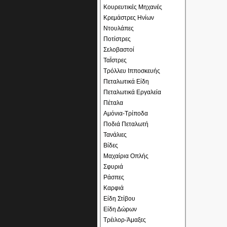
Κουρευτικές Μηχανές
Κρεμάστρες Ηνίων
Ντουλάπες
Ποτίστρες
Σελοβαστοί
ΤαΪστρες
Τρόλλευ Ιπποσκευής
Πεταλωτικά Είδη
Πεταλωτικά Εργαλεία
Πέταλα
Αμόνια-Τρίποδα
Ποδιά Πεταλωτή
Τανάλιες
Βίδες
Μαχαίρια Οπλής
Σφυριά
Ράσπες
Καρφιά
Είδη Στίβου
Είδη Δώρων
Τρέιλορ-Άμαξες