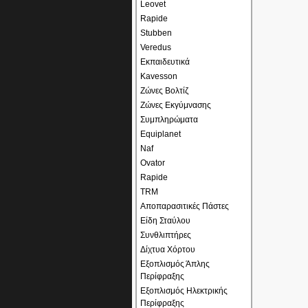
Leovet
Rapide
Stubben
Veredus
Εκπαιδευτικά
Kavesson
Ζώνες Βολτίζ
Ζώνες Εκγύμνασης
Συμπληρώματα
Equiplanet
Naf
Ovator
Rapide
TRM
Αποπαρασιτικές Πάστες
Είδη Σταύλου
Συνθλιπτήρες
Δίχτυα Χόρτου
Εξοπλισμός Άπλης
Περίφραξης
Εξοπλισμός Ηλεκτρικής
Περίφραξης