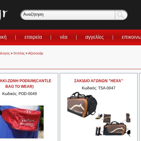
ική
εταιρεία
νέα
αγγελίες
επικοιν
άλογος
»
Ιππέας
»
Αξεσουάρ
ΑΚΙ-ΖΩΝΗ PODIUM(CANTLE
ΣΑΚΙΔΙΟ ΑΓΩΝΩΝ "HEXA"
BAG TO WEAR)
Κωδικός: TSA-0047
Κωδικός: POD-0049