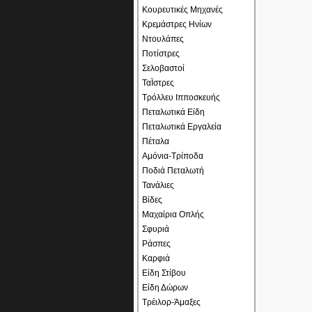
Κουρευτικές Μηχανές
Κρεμάστρες Ηνίων
Ντουλάπες
Ποτίστρες
Σελοβαστοί
ΤαΪστρες
Τρόλλευ Ιπποσκευής
Πεταλωτικά Είδη
Πεταλωτικά Εργαλεία
Πέταλα
Αμόνια-Τρίποδα
Ποδιά Πεταλωτή
Τανάλιες
Βίδες
Μαχαίρια Οπλής
Σφυριά
Ράσπες
Καρφιά
Είδη Στίβου
Είδη Δώρων
Τρέιλορ-Άμαξες