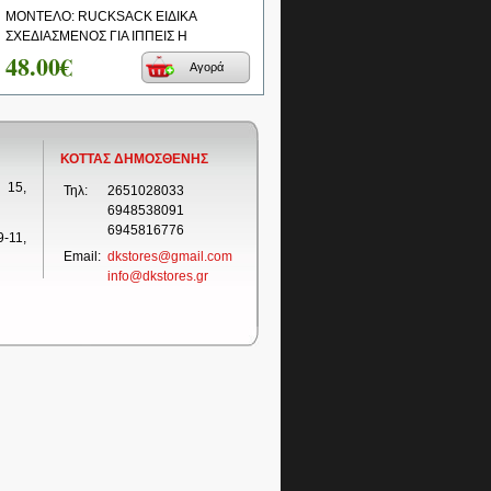
ΜΟΝΤΕΛΟ: RUCKSACK ΕΙΔΙΚΑ
ΣΧΕΔΙΑΣΜΕΝΟΣ ΓΙΑ ΙΠΠΕΙΣ Η
48.00€
Αγορά
ΚΟΤΤΑΣ ΔΗΜΟΣΘΕΝΗΣ
 15,
Τηλ:
2651028033
6948538091
6945816776
-11,
Email:
dkstores@gmail.com
info@dkstores.gr