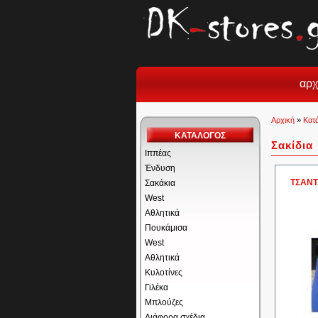
αρχ
Αρχική
»
Κατ
ΚΑΤΑΛΟΓΟΣ
Σακίδια
Ιππέας
Ένδυση
ΤΣΑΝΤ
Σακάκια
West
Αθλητικά
Πουκάμισα
West
Αθλητικά
Κυλοτίνες
Γιλέκα
Μπλούζες
Διάφορα σχέδια