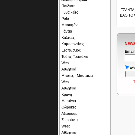
Παιδικές
ΤΣΑΝΤΑ
Γυναικείες
BAG TO 
Polo
Μπουφάν
Γάντια
Κάλτσες
NEWS
Καμπαρντίνες
Εξοπλισμός
Email
Τσάπς-Τσαπάκια
West
Εγ
Αθλητικά
Μπότες - Μποτάκια
Π
West
Αθλητικα
Κράνη
Μαστίγια
Θώρακες
Αξεσουάρ
Σπιρούνια
West
Αθλητικά