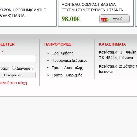
ΜΟΝΤΕΛΟ: COMPACT BAG ΜΙΑ
ΚΙ-ΖΩΝΗ PODIUM(CANTLE
ΕΞΥΠΝΗ ΣΥΝΕΠΤΥΓΜΕΝΗ ΤΣΑΝΤΑ...
WEAR) ΠΑΝΤΑ...
98.00€
Αγορά
LETTER
ΠΛΗΡΟΦΟΡΙΕΣ
ΚΑΤΑΣΤΗΜΑΤΑ
:
*
Κατάστημα 1:
Φιλίτη
Όροι Χρήσης
Τ.Κ. 45444, Ιωάννινα
Προσωπικά Δεδομένα
Κατάστημα 2:
Ζάππα 9
Τρόποι Αποστολής
γραφή
Διαγραφή
Ιωάννινα
Τρόποι Πληρωμής
αλαιότερα τεύχη