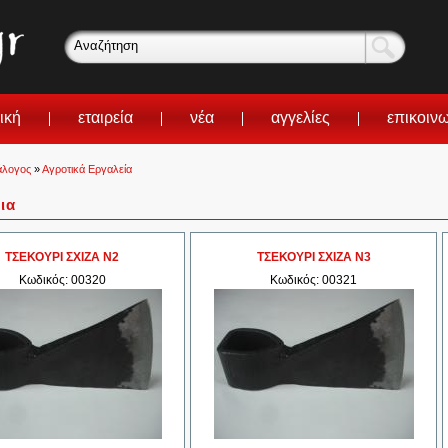
ική
εταιρεία
νέα
αγγελίες
επικοιν
άλογος
»
Αγροτικά Εργαλεία
ια
ΤΣΕΚΟΥΡΙ ΣΧΙΖΑ Ν2
ΤΣΕΚΟΥΡΙ ΣΧΙΖΑ Ν3
Κωδικός: 00320
Κωδικός: 00321