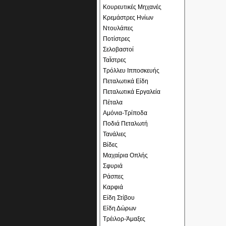
Κουρευτικές Μηχανές
Κρεμάστρες Ηνίων
Ντουλάπες
Ποτίστρες
Σελοβαστοί
ΤαΪστρες
Τρόλλευ Ιπποσκευής
Πεταλωτικά Είδη
Πεταλωτικά Εργαλεία
Πέταλα
Αμόνια-Τρίποδα
Ποδιά Πεταλωτή
Τανάλιες
Βίδες
Μαχαίρια Οπλής
Σφυριά
Ράσπες
Καρφιά
Είδη Στίβου
Είδη Δώρων
Τρέιλορ-Άμαξες