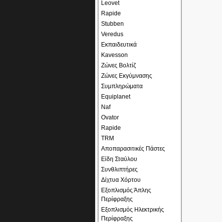
Leovet
Rapide
Stubben
Veredus
Εκπαιδευτικά
Kavesson
Ζώνες Βολτίζ
Ζώνες Εκγύμνασης
Συμπληρώματα
Equiplanet
Naf
Ovator
Rapide
TRM
Αποπαρασιτικές Πάστες
Είδη Σταύλου
Συνθλιπτήρες
Δίχτυα Χόρτου
Εξοπλισμός Άπλης
Περίφραξης
Εξοπλισμός Ηλεκτρικής
Περίφραξης