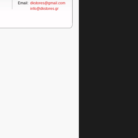
Email:
dkstores@gmail.com
info@dkstores.gr