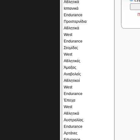
Εγ
Αθλητικά
Ισπανικά
Π
Endurance
Προστερνίδια
Αθλητικά
West
Endurance
Στομίδες
West
Αθλητικές
Άμαξας
Αναβολείς
Αθλητικοί
West
Endurance
Έποχα
West
Αθλητικά
Αυστραλίας
Endurance
Αρτάνες
Edurance