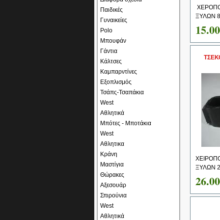
ΧΕΡΟΠΟΙ
Παιδικές
ΞΥΛΩΝ 8
Γυναικείες
15.0
Polo
Μπουφάν
Γάντια
ΤΣΕΚ
Κάλτσες
Καμπαρντίνες
Εξοπλισμός
Τσάπς-Τσαπάκια
West
Αθλητικά
Μπότες - Μποτάκια
West
Αθλητικα
Κράνη
ΧΕΙΡΟΠΟ
Μαστίγια
ΞΥΛΩΝ 2
Θώρακες
26.0
Αξεσουάρ
Σπιρούνια
West
Αθλητικά