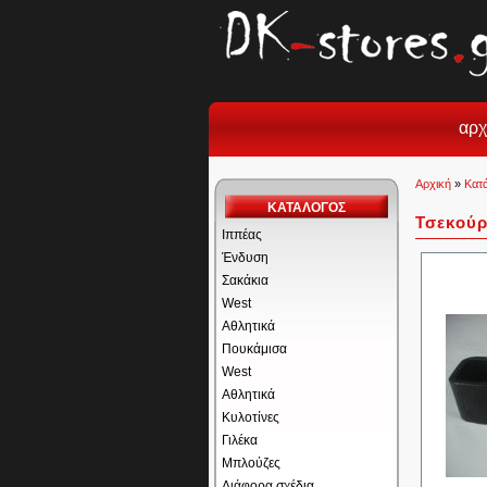
αρχ
Αρχική
»
Κατ
ΚΑΤΑΛΟΓΟΣ
Τσεκούρ
Ιππέας
Ένδυση
Σακάκια
West
Αθλητικά
Πουκάμισα
West
Αθλητικά
Κυλοτίνες
Γιλέκα
Μπλούζες
Διάφορα σχέδια