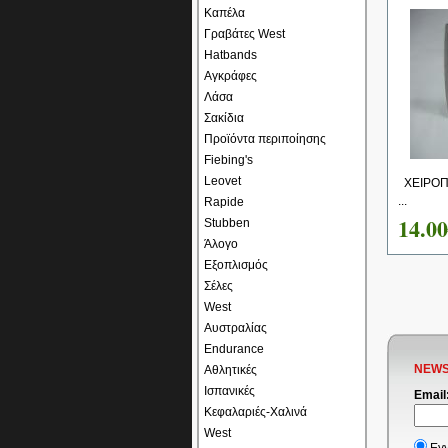
Καπέλα
Γραβάτες West
Hatbands
Αγκράφες
Λάσα
Σακίδια
Προϊόντα περιποίησης
Fiebing's
Leovet
ΧΕΙΡΟΠΟ
...
Rapide
14.0
Stubben
Άλογο
Εξοπλισμός
Σέλες
West
Αυστραλίας
Endurance
NEWS
Αθλητικές
Ισπανικές
Email
Κεφαλαριές-Χαλινά
West