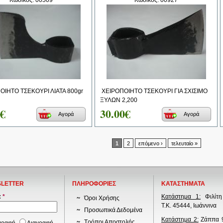
Κωδικός: 00509
Κωδικός: 00927
ΙΗΤΟ ΤΣΕΚΟΥΡΙ ΛΙΑΤΑ 800gr
ΧΕΙΡΟΠΟΙΗΤΟ ΤΣΕΚΟΥΡΙ ΓΙΑ ΣΧΙΣΙΜΟ
ΞΥΛΩΝ 2,200
0€
30.00€
Αγορά
Αγορά
1
2
επόμενο ›
τελευταίο »
LETTER
ΠΛΗΡΟΦΟΡΙΕΣ
ΚΑΤΑΣΤΗΜΑΤΑ
:
*
Κατάστημα 1:
Φιλίτη
Όροι Χρήσης
Τ.Κ. 45444, Ιωάννινα
Προσωπικά Δεδομένα
Κατάστημα 2:
Ζάππα 9
Τρόποι Αποστολής