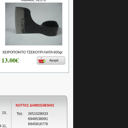
Κωδικός: 02170
ΧΕΙΡΟΠΟΙΗΤΟ ΤΣΕΚΟΥΡΙ ΛΙΑΤΑ 600gr
13.00€
Αγορά
ΚΟΤΤΑΣ ΔΗΜΟΣΘΕΝΗΣ
 15,
Τηλ:
2651028033
6948538091
6945816776
-11,