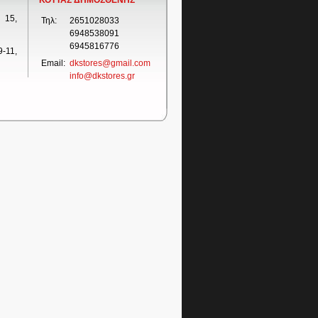
ΚΟΤΤΑΣ ΔΗΜΟΣΘΕΝΗΣ
 15,
Τηλ:
2651028033
6948538091
6945816776
-11,
Email:
dkstores@gmail.com
info@dkstores.gr