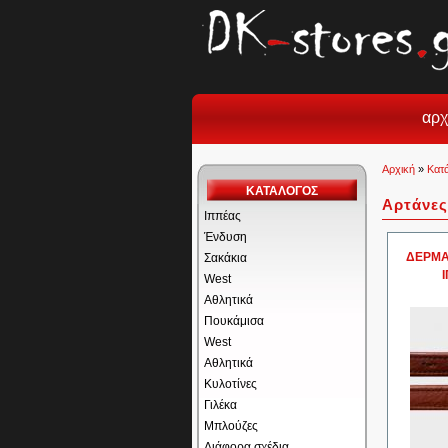
αρχ
Αρχική
»
Κατ
ΚΑΤΑΛΟΓΟΣ
Αρτάνες
Ιππέας
Ένδυση
ΔΕΡΜΑ
Σακάκια
West
Αθλητικά
Πουκάμισα
West
Αθλητικά
Κυλοτίνες
Γιλέκα
Μπλούζες
Διάφορα σχέδια