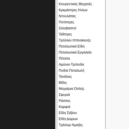
Κουρευτικές Μηχανές
Κρεμάστρες Ηνίων
Ντουλάπες
Ποτίστρες
Σελοβαστοί
ΤαΪστρες
Τρόλλευ Ιπποσκευής
Πεταλωτικά Είδη
Πεταλωτικά Εργαλεία
Πέταλα
Αμόνια-Τρίποδα
Ποδιά Πεταλωτή
Τανάλιες
Βίδες
Μαχαίρια Οπλής
Σφυριά
Ράσπες
Καρφιά
Είδη Στίβου
Είδη Δώρων
Τρέιλορ-Άμαξες