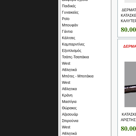
Παιδικές
ΔΕΡΜΑΤ
Γυναικείες
ΚΑΤΑΣΚ
Polo
ΚΑΛΥΤΕΡ
Μπουφάν
80.0
Γάντια
Κάλτσες
Καμπαρντίνες
ΔΕΡΜΑ
Εξοπλισμός
Τσάπς-Τσαπάκια
West
Αθλητικά
Μπότες - Μποτάκια
West
Αθλητικα
Κράνη
Μαστίγια
Θώρακες
Αξεσουάρ
ΚΑΤΑΣΚ
ΑΡΙΣΤΗΣ
Σπιρούνια
80.0
West
Αθλητικά