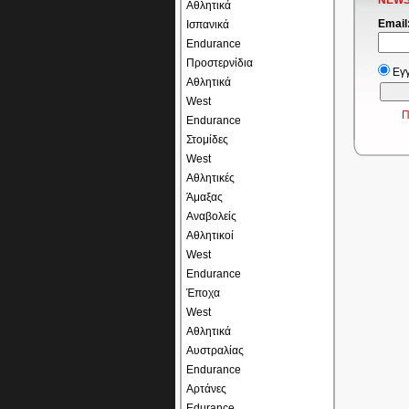
NEWS
Αθλητικά
Email
Ισπανικά
Endurance
Προστερνίδια
Εγ
Αθλητικά
West
Π
Endurance
Στομίδες
West
Αθλητικές
Άμαξας
Αναβολείς
Αθλητικοί
West
Endurance
Έποχα
West
Αθλητικά
Αυστραλίας
Endurance
Αρτάνες
Edurance