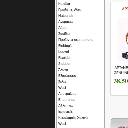
Καπέλα
ΑΡ
Γραβάτες West
Hatbands
Αγκράφες
Λάσα
Σακίδια
Προϊόντα περιποίησης
Fiebing's
Leovet
Rapide
Stubben
ΑΡΤΑΝΕ
Άλογο
GENUINE
Εξοπλισμός
38.5
Σέλες
West
Αυστραλίας
Endurance
Αθλητικές
Ισπανικές
Κεφαλαριές-Χαλινά
West