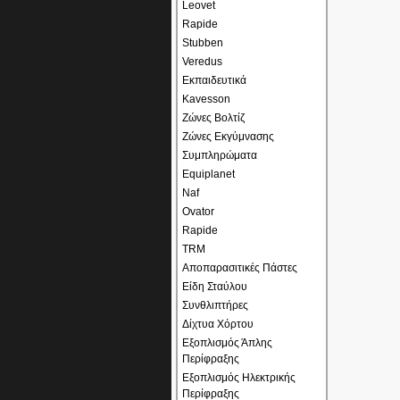
Leovet
Rapide
Stubben
Veredus
Εκπαιδευτικά
Kavesson
Ζώνες Βολτίζ
Ζώνες Εκγύμνασης
Συμπληρώματα
Equiplanet
Naf
Ovator
Rapide
TRM
Αποπαρασιτικές Πάστες
Είδη Σταύλου
Συνθλιπτήρες
Δίχτυα Χόρτου
Εξοπλισμός Άπλης
Περίφραξης
Εξοπλισμός Ηλεκτρικής
Περίφραξης