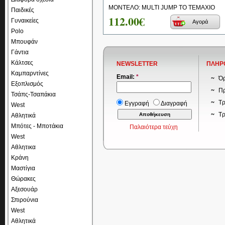
ΜΟΝΤΕΛΟ: MULTI JUMP ΤΟ ΤΕΜΑΧΙΟ
Παιδικές
112.00€
Γυναικείες
Αγορά
Polo
Μπουφάν
Γάντια
Κάλτσες
NEWSLETTER
ΠΛΗΡ
Καμπαρντίνες
Email:
*
Όρ
Εξοπλισμός
Πρ
Τσάπς-Τσαπάκια
Τρ
Εγγραφή
Διαγραφή
West
Τ
Αθλητικά
Μπότες - Μποτάκια
Παλαιότερα τεύχη
West
Αθλητικα
Κράνη
Μαστίγια
Θώρακες
Αξεσουάρ
Σπιρούνια
West
Αθλητικά