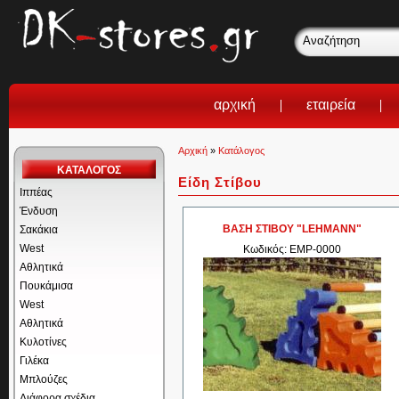
αρχική
εταιρεία
Αρχική
»
Κατάλογος
ΚΑΤΑΛΟΓΟΣ
Είδη Στίβου
Ιππέας
Ένδυση
ΒΑΣΗ ΣΤΙΒΟΥ "LEHMANN"
Σακάκια
West
Κωδικός: EMP-0000
Αθλητικά
Πουκάμισα
West
Αθλητικά
Κυλοτίνες
Γιλέκα
Μπλούζες
Διάφορα σχέδια