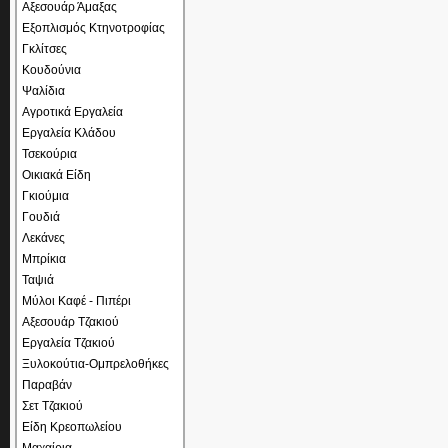
Αξεσουάρ Άμαξας
Εξοπλισμός Κτηνοτροφίας
Γκλίτσες
Κουδούνια
Ψαλίδια
Αγροτικά Εργαλεία
Εργαλεία Κλάδου
Τσεκούρια
Οικιακά Είδη
Γκιούμια
Γουδιά
Λεκάνες
Μπρίκια
Ταψιά
Μύλοι Καφέ - Πιπέρι
Αξεσουάρ Τζακιού
Εργαλεία Τζακιού
Ξυλοκούτια-Ομπρελοθήκες
Παραβάν
Σετ Τζακιού
Είδη Κρεοπωλείου