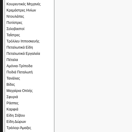
Κουρευτικές Μηχανές
Κρεμάστρες Ηνίων
Ντουλάπες
Ποτίστρες
Σελοβαστοί
ΤαΪστρες
Τρόλλευ Ιπποσκευής
Πεταλωτικά Είδη
Πεταλωτικά Εργαλεία
Πέταλα
Αμόνια-Τρίποδα
Ποδιά Πεταλωτή
Τανάλιες
Βίδες
Μαχαίρια Οπλής
Σφυριά
Ράσπες
Καρφιά
Είδη Στίβου
Είδη Δώρων
Τρέιλορ-Άμαξες