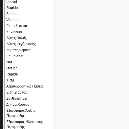
Leovet
Rapide
Stubben
Veredus
Εκπαιδευτικά
Kavesson
Ζώνες Βολτίζ
Ζώνες Εκγύμνασης
Συμπληρώματα
Equiplanet
Naf
Ovator
Rapide
TRM
Αποπαρασιτικές Πάστες
Είδη Σταύλου
Συνθλιπτήρες
Δίχτυα Χόρτου
Εξοπλισμός Άπλης
Περίφραξης
Εξοπλισμός Ηλεκτρικής
Περίφραξης