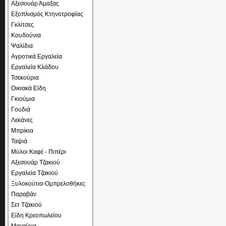
Αξεσουάρ Άμαξας
Εξοπλισμός Κτηνοτροφίας
Γκλίτσες
Κουδούνια
Ψαλίδια
Αγροτικά Εργαλεία
Εργαλεία Κλάδου
Τσεκούρια
Οικιακά Είδη
Γκιούμια
Γουδιά
Λεκάνες
Μπρίκια
Ταψιά
Μύλοι Καφέ - Πιπέρι
Αξεσουάρ Τζακιού
Εργαλεία Τζακιού
Ξυλοκούτια-Ομπρελοθήκες
Παραβάν
Σετ Τζακιού
Είδη Κρεοπωλείου