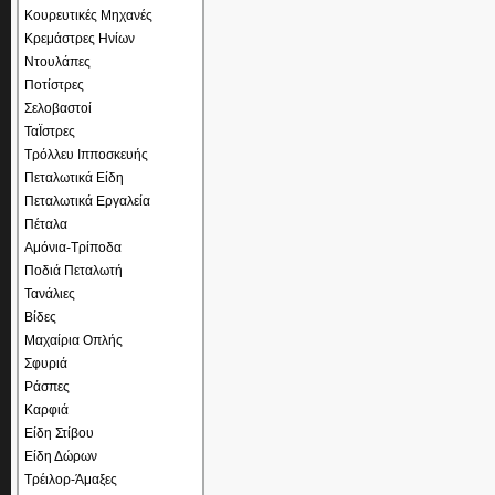
Κουρευτικές Μηχανές
Κρεμάστρες Ηνίων
Ντουλάπες
Ποτίστρες
Σελοβαστοί
ΤαΪστρες
Τρόλλευ Ιπποσκευής
Πεταλωτικά Είδη
Πεταλωτικά Εργαλεία
Πέταλα
Αμόνια-Τρίποδα
Ποδιά Πεταλωτή
Τανάλιες
Βίδες
Μαχαίρια Οπλής
Σφυριά
Ράσπες
Καρφιά
Είδη Στίβου
Είδη Δώρων
Τρέιλορ-Άμαξες