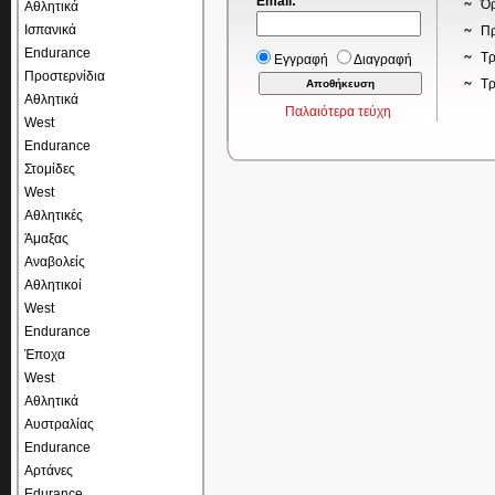
Email:
*
Όρ
Αθλητικά
Ισπανικά
Πρ
Endurance
Τρ
Εγγραφή
Διαγραφή
Προστερνίδια
Τ
Αθλητικά
Παλαιότερα τεύχη
West
Endurance
Στομίδες
West
Αθλητικές
Άμαξας
Αναβολείς
Αθλητικοί
West
Endurance
Έποχα
West
Αθλητικά
Αυστραλίας
Endurance
Αρτάνες
Edurance