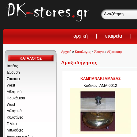
αρχική
εταιρεία
Αρχική
»
Κατάλογος
»
Άλογο
»
Αξεσουάρ
ΚΑΤΑΛΟΓΟΣ
Αμαξοδήγησης
Ιππέας
Ένδυση
ΚΑΜΠΑΝΑΚΙ ΑΜΑΞΑΣ
Σακάκια
West
Κωδικός: AMA-0012
Αθλητικά
Πουκάμισα
West
Αθλητικά
Κυλοτίνες
Γιλέκα
Μπλούζες
Διάφορα σχέδια