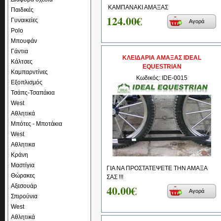
ΚΑΜΠΑΝΑΚΙ ΑΜΑΞΑΣ
Παιδικές
124.00€
Γυναικείες
Αγορά
Polo
Μπουφάν
Γάντια
ΚΛΕΙΔΑΡΙΑ ΑΜΑΞΑΣ IDEAL
Κάλτσες
EQUESTRIAN
Καμπαρντίνες
Κωδικός: IDE-0015
Εξοπλισμός
Τσάπς-Τσαπάκια
West
Αθλητικά
Μπότες - Μποτάκια
West
Αθλητικα
Κράνη
Μαστίγια
ΓΙΑ ΝΑ ΠΡΟΣΤΑΤΕΨΕΤΕ ΤΗΝ ΑΜΑΞΑ
Θώρακες
ΣΑΣ !!!
Αξεσουάρ
40.00€
Αγορά
Σπιρούνια
West
Αθλητικά