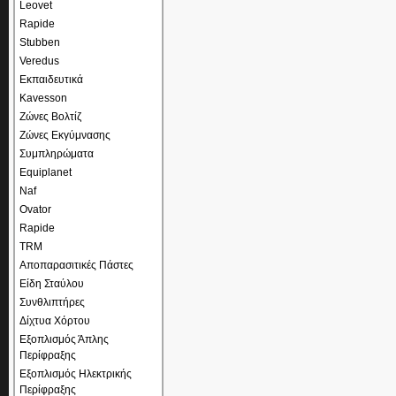
Leovet
Rapide
Stubben
Veredus
Εκπαιδευτικά
Kavesson
Ζώνες Βολτίζ
Ζώνες Εκγύμνασης
Συμπληρώματα
Equiplanet
Naf
Ovator
Rapide
TRM
Αποπαρασιτικές Πάστες
Είδη Σταύλου
Συνθλιπτήρες
Δίχτυα Χόρτου
Εξοπλισμός Άπλης
Περίφραξης
Εξοπλισμός Ηλεκτρικής
Περίφραξης