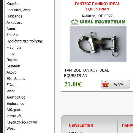
Καπέλα
ΓΑΝΤΖΟΣ ΠΑΝΙΚΟΥ IDEAL
EQUESTRIAN
Γραβάτες West
Κωδικός: IDE-0027
Hatbands
Αγκράφες
Λάσα
Σακίδια
Προϊόντα περιποίησης
Fiebing's
Leovet
Rapide
Stubben
ΓΑΝΤΖΟΣ ΠΑΝΙΚΟΥ IDEAL
Άλογο
EQUESTRIAN
Εξοπλισμός
21.00€
Αγορά
Σέλες
West
Αυστραλίας
Endurance
Αθλητικές
Ισπανικές
Κεφαλαριές-Χαλινά
NEWSLETTER
ΠΛΗΡ
West